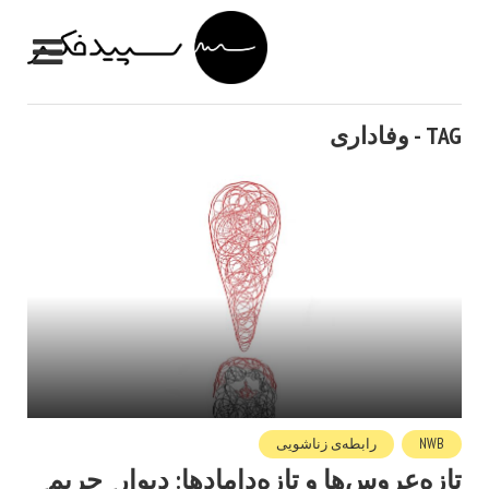
TAG - وفاداری
NWB
رابطه‌ی زناشویی
تازه‌عروس‌ها و تازه‌دامادها: دیوار ِ حریم ِ